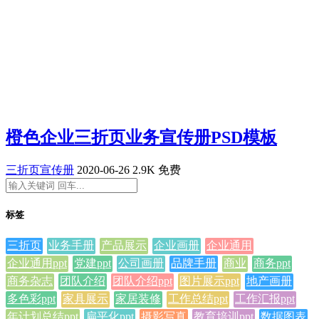
橙色企业三折页业务宣传册PSD模板
三折页宣传册
2020-06-26
2.9K
免费
标签
三折页
业务手册
产品展示
企业画册
企业通用
企业通用ppt
党建ppt
公司画册
品牌手册
商业
商务ppt
商务杂志
团队介绍
团队介绍ppt
图片展示ppt
地产画册
多色彩ppt
家具展示
家居装修
工作总结ppt
工作汇报ppt
年计划总结ppt
扁平化ppt
摄影写真
教育培训ppt
数据图表