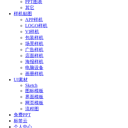
PPT图表
其它
样机贴图
APP样机
LOGO样机
VI样机
包装样机
场景样机
广告样机
店面样机
海报样机
电脑设备
画册样机
UI素材
Sketch
图标模板
界面模板
网页模板
流程图
免费PPT
标签云
个人中心