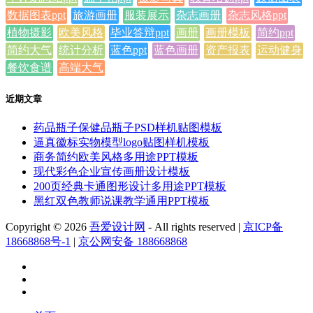
数据图表ppt
旅游画册
服装展示
杂志画册
杂志风格ppt
植物摄影
欧美风格
毕业答辩ppt
画册
画册模板
简约ppt
简约大气
统计分析
蓝色ppt
蓝色画册
资产报表
运动健身
餐饮食谱
高端大气
近期文章
药品瓶子保健品瓶子PSD样机贴图模板
逼真徽标实物模型logo贴图样机模板
商务简约欧美风格多用途PPT模板
现代彩色企业宣传画册设计模板
200页经典卡通图形设计多用途PPT模板
黑红双色教师说课教学通用PPT模板
Copyright © 2026
吾爱设计网
- All rights reserved
|
京ICP备
18668868号-1
|
京公网安备 188668868