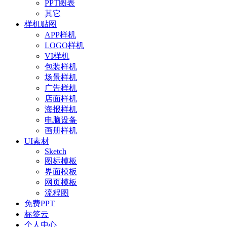
PPT图表
其它
样机贴图
APP样机
LOGO样机
VI样机
包装样机
场景样机
广告样机
店面样机
海报样机
电脑设备
画册样机
UI素材
Sketch
图标模板
界面模板
网页模板
流程图
免费PPT
标签云
个人中心