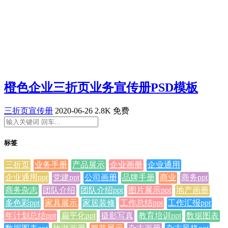
橙色企业三折页业务宣传册PSD模板
三折页宣传册
2020-06-26
2.8K
免费
标签
三折页
业务手册
产品展示
企业画册
企业通用
企业通用ppt
党建ppt
公司画册
品牌手册
商业
商务ppt
商务杂志
团队介绍
团队介绍ppt
图片展示ppt
地产画册
多色彩ppt
家具展示
家居装修
工作总结ppt
工作汇报ppt
年计划总结ppt
扁平化ppt
摄影写真
教育培训ppt
数据图表