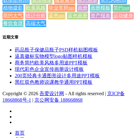
数据图表ppt
旅游画册
服装展示
杂志画册
杂志风格ppt
植物摄影
欧美风格
毕业答辩ppt
画册
画册模板
简约ppt
简约大气
统计分析
蓝色ppt
蓝色画册
资产报表
运动健身
餐饮食谱
高端大气
近期文章
药品瓶子保健品瓶子PSD样机贴图模板
逼真徽标实物模型logo贴图样机模板
商务简约欧美风格多用途PPT模板
现代彩色企业宣传画册设计模板
200页经典卡通图形设计多用途PPT模板
黑红双色教师说课教学通用PPT模板
Copyright © 2026
吾爱设计网
- All rights reserved
|
京ICP备
18668868号-1
|
京公网安备 188668868
首页