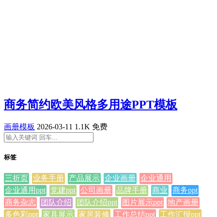
商务简约欧美风格多用途PPT模板
画册模板
2026-03-11
1.1K
免费
标签
三折页
业务手册
产品展示
企业画册
企业通用
企业通用ppt
党建ppt
公司画册
品牌手册
商业
商务ppt
商务杂志
团队介绍
团队介绍ppt
图片展示ppt
地产画册
多色彩ppt
家具展示
家居装修
工作总结ppt
工作汇报ppt