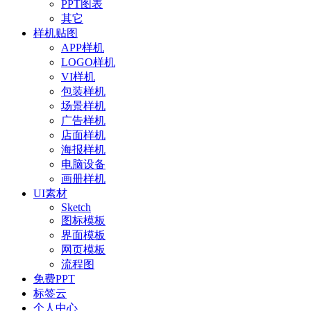
PPT图表
其它
样机贴图
APP样机
LOGO样机
VI样机
包装样机
场景样机
广告样机
店面样机
海报样机
电脑设备
画册样机
UI素材
Sketch
图标模板
界面模板
网页模板
流程图
免费PPT
标签云
个人中心