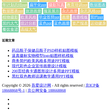
年计划总结ppt
扁平化ppt
摄影写真
教育培训ppt
数据图表
数据图表ppt
旅游画册
服装展示
杂志画册
杂志风格ppt
植物摄影
欧美风格
毕业答辩ppt
画册
画册模板
简约ppt
简约大气
统计分析
蓝色ppt
蓝色画册
资产报表
运动健身
餐饮食谱
高端大气
近期文章
药品瓶子保健品瓶子PSD样机贴图模板
逼真徽标实物模型logo贴图样机模板
商务简约欧美风格多用途PPT模板
现代彩色企业宣传画册设计模板
200页经典卡通图形设计多用途PPT模板
黑红双色教师说课教学通用PPT模板
Copyright © 2026
吾爱设计网
- All rights reserved
|
京ICP备
18668868号-1
|
京公网安备 188668868