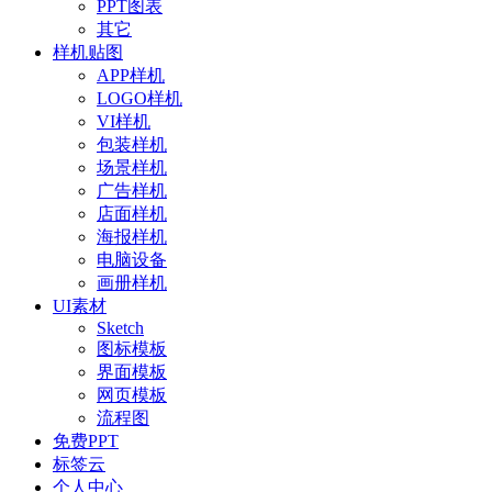
PPT图表
其它
样机贴图
APP样机
LOGO样机
VI样机
包装样机
场景样机
广告样机
店面样机
海报样机
电脑设备
画册样机
UI素材
Sketch
图标模板
界面模板
网页模板
流程图
免费PPT
标签云
个人中心