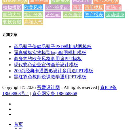
数据图表ppt
旅游画册
服装展示
杂志画册
杂志风格ppt
植物摄影
欧美风格
毕业答辩ppt
画册
画册模板
简约ppt
简约大气
统计分析
蓝色ppt
蓝色画册
资产报表
运动健身
餐饮食谱
高端大气
近期文章
药品瓶子保健品瓶子PSD样机贴图模板
逼真徽标实物模型logo贴图样机模板
商务简约欧美风格多用途PPT模板
现代彩色企业宣传画册设计模板
200页经典卡通图形设计多用途PPT模板
黑红双色教师说课教学通用PPT模板
Copyright © 2026
吾爱设计网
- All rights reserved
|
京ICP备
18668868号-1
|
京公网安备 188668868
首页