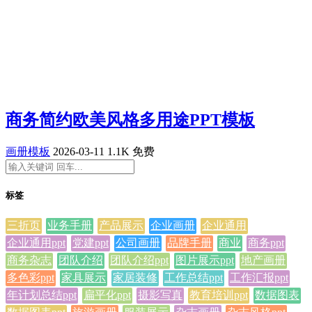
商务简约欧美风格多用途PPT模板
画册模板
2026-03-11
1.1K
免费
标签
三折页
业务手册
产品展示
企业画册
企业通用
企业通用ppt
党建ppt
公司画册
品牌手册
商业
商务ppt
商务杂志
团队介绍
团队介绍ppt
图片展示ppt
地产画册
多色彩ppt
家具展示
家居装修
工作总结ppt
工作汇报ppt
年计划总结ppt
扁平化ppt
摄影写真
教育培训ppt
数据图表