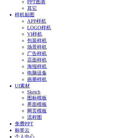
PPT图表
其它
样机贴图
APP样机
LOGO样机
VI样机
包装样机
场景样机
广告样机
店面样机
海报样机
电脑设备
画册样机
UI素材
Sketch
图标模板
界面模板
网页模板
流程图
免费PPT
标签云
个人中心