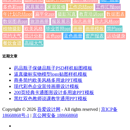
多色彩ppt
家具展示
家居装修
工作总结ppt
工作汇报ppt
年计划总结ppt
扁平化ppt
摄影写真
教育培训ppt
数据图表
数据图表ppt
旅游画册
服装展示
杂志画册
杂志风格ppt
植物摄影
欧美风格
毕业答辩ppt
画册
画册模板
简约ppt
简约大气
统计分析
蓝色ppt
蓝色画册
资产报表
运动健身
餐饮食谱
高端大气
近期文章
药品瓶子保健品瓶子PSD样机贴图模板
逼真徽标实物模型logo贴图样机模板
商务简约欧美风格多用途PPT模板
现代彩色企业宣传画册设计模板
200页经典卡通图形设计多用途PPT模板
黑红双色教师说课教学通用PPT模板
Copyright © 2026
吾爱设计网
- All rights reserved
|
京ICP备
18668868号-1
|
京公网安备 188668868