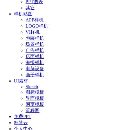
PPT图表
其它
样机贴图
APP样机
LOGO样机
VI样机
包装样机
场景样机
广告样机
店面样机
海报样机
电脑设备
画册样机
UI素材
Sketch
图标模板
界面模板
网页模板
流程图
免费PPT
标签云
个人中心