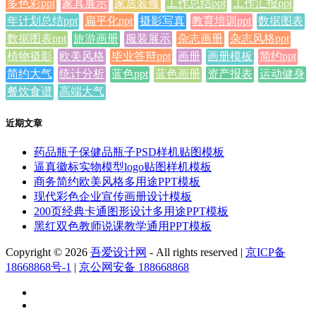
多色彩ppt
家具展示
家居装修
工作总结ppt
工作汇报ppt
年计划总结ppt
扁平化ppt
摄影写真
教育培训ppt
数据图表
数据图表ppt
旅游画册
服装展示
杂志画册
杂志风格ppt
植物摄影
欧美风格
毕业答辩ppt
画册
画册模板
简约ppt
简约大气
统计分析
蓝色ppt
蓝色画册
资产报表
运动健身
餐饮食谱
高端大气
近期文章
药品瓶子保健品瓶子PSD样机贴图模板
逼真徽标实物模型logo贴图样机模板
商务简约欧美风格多用途PPT模板
现代彩色企业宣传画册设计模板
200页经典卡通图形设计多用途PPT模板
黑红双色教师说课教学通用PPT模板
Copyright © 2026
吾爱设计网
- All rights reserved
|
京ICP备
18668868号-1
|
京公网安备 188668868