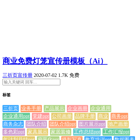
商业免费灯笼宣传册模板（Ai）
三折页宣传册
2020-07-02
1.7K
免费
标签
三折页
业务手册
产品展示
企业画册
企业通用
企业通用ppt
党建ppt
公司画册
品牌手册
商业
商务ppt
商务杂志
团队介绍
团队介绍ppt
图片展示ppt
地产画册
多色彩ppt
家具展示
家居装修
工作总结ppt
工作汇报ppt
年计划总结ppt
扁平化ppt
摄影写真
教育培训ppt
数据图表