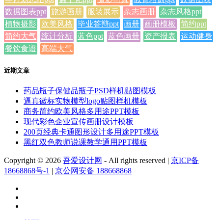
数据图表ppt
旅游画册
服装展示
杂志画册
杂志风格ppt
植物摄影
欧美风格
毕业答辩ppt
画册
画册模板
简约ppt
简约大气
统计分析
蓝色ppt
蓝色画册
资产报表
运动健身
餐饮食谱
高端大气
近期文章
药品瓶子保健品瓶子PSD样机贴图模板
逼真徽标实物模型logo贴图样机模板
商务简约欧美风格多用途PPT模板
现代彩色企业宣传画册设计模板
200页经典卡通图形设计多用途PPT模板
黑红双色教师说课教学通用PPT模板
Copyright © 2026
吾爱设计网
- All rights reserved
|
京ICP备
18668868号-1
|
京公网安备 188668868