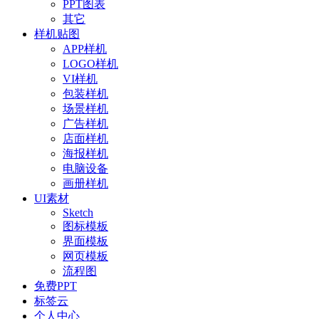
PPT图表
其它
样机贴图
APP样机
LOGO样机
VI样机
包装样机
场景样机
广告样机
店面样机
海报样机
电脑设备
画册样机
UI素材
Sketch
图标模板
界面模板
网页模板
流程图
免费PPT
标签云
个人中心