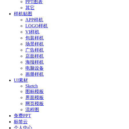
PPT图表
其它
样机贴图
APP样机
LOGO样机
VI样机
包装样机
场景样机
广告样机
店面样机
海报样机
电脑设备
画册样机
UI素材
Sketch
图标模板
界面模板
网页模板
流程图
免费PPT
标签云
个人中心