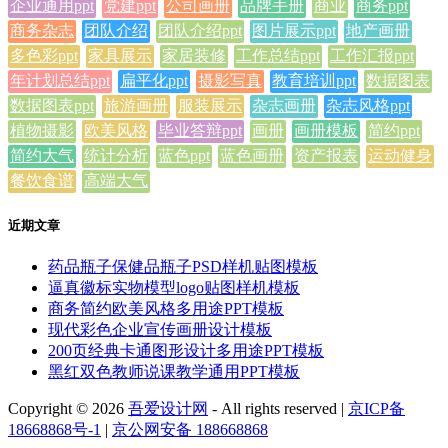
企业通用ppt
党建ppt
公司画册
品牌手册
商业
商务ppt
商务杂志
团队介绍
团队介绍ppt
图片展示ppt
地产画册
多色彩ppt
家具展示
家居装修
工作总结ppt
工作汇报ppt
年计划总结ppt
扁平化ppt
摄影写真
教育培训ppt
数据图表
数据图表ppt
旅游画册
服装展示
杂志画册
杂志风格ppt
植物摄影
欧美风格
毕业答辩ppt
画册
画册模板
简约ppt
简约大气
统计分析
蓝色ppt
蓝色画册
资产报表
运动健身
餐饮食谱
高端大气
近期文章
药品瓶子保健品瓶子PSD样机贴图模板
逼真徽标实物模型logo贴图样机模板
商务简约欧美风格多用途PPT模板
现代彩色企业宣传画册设计模板
200页经典卡通图形设计多用途PPT模板
黑红双色教师说课教学通用PPT模板
Copyright © 2026
吾爱设计网
- All rights reserved
|
京ICP备
18668868号-1
|
京公网安备 188668868