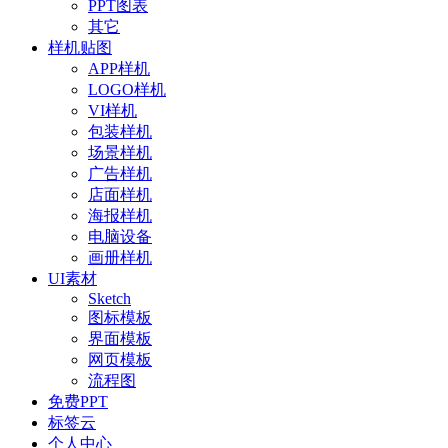
PPT图表
其它
样机贴图
APP样机
LOGO样机
VI样机
包装样机
场景样机
广告样机
店面样机
海报样机
电脑设备
画册样机
UI素材
Sketch
图标模板
界面模板
网页模板
流程图
免费PPT
标签云
个人中心