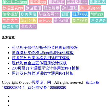
年计划总结ppt
扁平化ppt
摄影写真
教育培训ppt
数据图表
数据图表ppt
旅游画册
服装展示
杂志画册
杂志风格ppt
植物摄影
欧美风格
毕业答辩ppt
画册
画册模板
简约ppt
简约大气
统计分析
蓝色ppt
蓝色画册
资产报表
运动健身
餐饮食谱
高端大气
近期文章
药品瓶子保健品瓶子PSD样机贴图模板
逼真徽标实物模型logo贴图样机模板
商务简约欧美风格多用途PPT模板
现代彩色企业宣传画册设计模板
200页经典卡通图形设计多用途PPT模板
黑红双色教师说课教学通用PPT模板
Copyright © 2026
吾爱设计网
- All rights reserved
|
京ICP备
18668868号-1
|
京公网安备 188668868