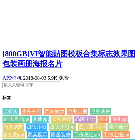
[800GB]VI智能贴图模板合集标志效果图
包装画册海报名片
APP样机
2018-08-03
5.9K
免费
标签
三折页
业务手册
产品展示
企业画册
企业通用
企业通用ppt
党建ppt
公司画册
品牌手册
商业
商务ppt
商务杂志
团队介绍
团队介绍ppt
图片展示ppt
地产画册
多色彩ppt
家具展示
家居装修
工作总结ppt
工作汇报ppt