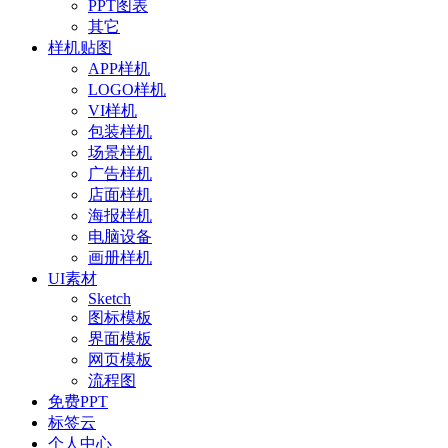
PPT图表
其它
样机贴图
APP样机
LOGO样机
VI样机
包装样机
场景样机
广告样机
店面样机
海报样机
电脑设备
画册样机
UI素材
Sketch
图标模板
界面模板
网页模板
流程图
免费PPT
标签云
个人中心