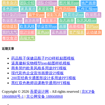
商务杂志
团队介绍
团队介绍ppt
图片展示ppt
地产画册
多色彩ppt
家具展示
家居装修
工作总结ppt
工作汇报ppt
年计划总结ppt
扁平化ppt
摄影写真
教育培训ppt
数据图表
数据图表ppt
旅游画册
服装展示
杂志画册
杂志风格ppt
植物摄影
欧美风格
毕业答辩ppt
画册
画册模板
简约ppt
简约大气
统计分析
蓝色ppt
蓝色画册
资产报表
运动健身
餐饮食谱
高端大气
近期文章
药品瓶子保健品瓶子PSD样机贴图模板
逼真徽标实物模型logo贴图样机模板
商务简约欧美风格多用途PPT模板
现代彩色企业宣传画册设计模板
200页经典卡通图形设计多用途PPT模板
黑红双色教师说课教学通用PPT模板
Copyright © 2026
吾爱设计网
- All rights reserved
|
京ICP备
18668868号-1
|
京公网安备 188668868