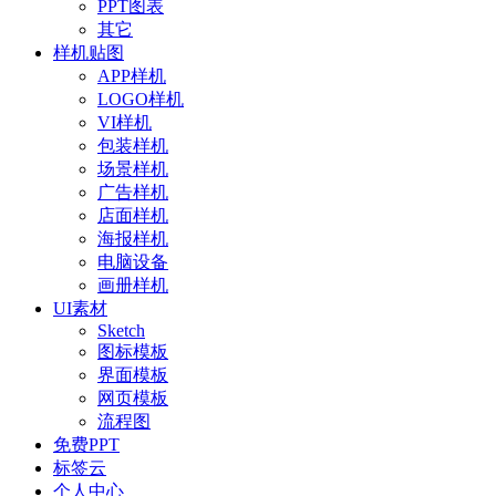
PPT图表
其它
样机贴图
APP样机
LOGO样机
VI样机
包装样机
场景样机
广告样机
店面样机
海报样机
电脑设备
画册样机
UI素材
Sketch
图标模板
界面模板
网页模板
流程图
免费PPT
标签云
个人中心