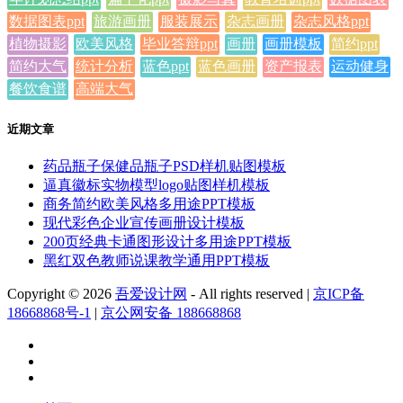
数据图表ppt
旅游画册
服装展示
杂志画册
杂志风格ppt
植物摄影
欧美风格
毕业答辩ppt
画册
画册模板
简约ppt
简约大气
统计分析
蓝色ppt
蓝色画册
资产报表
运动健身
餐饮食谱
高端大气
近期文章
药品瓶子保健品瓶子PSD样机贴图模板
逼真徽标实物模型logo贴图样机模板
商务简约欧美风格多用途PPT模板
现代彩色企业宣传画册设计模板
200页经典卡通图形设计多用途PPT模板
黑红双色教师说课教学通用PPT模板
Copyright © 2026
吾爱设计网
- All rights reserved
|
京ICP备
18668868号-1
|
京公网安备 188668868