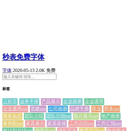
秒表免费字体
字体
2020-05-13
2.0K
免费
标签
三折页
业务手册
产品展示
企业画册
企业通用
企业通用ppt
党建ppt
公司画册
品牌手册
商业
商务ppt
商务杂志
团队介绍
团队介绍ppt
图片展示ppt
地产画册
多色彩ppt
家具展示
家居装修
工作总结ppt
工作汇报ppt
年计划总结ppt
扁平化ppt
摄影写真
教育培训ppt
数据图表