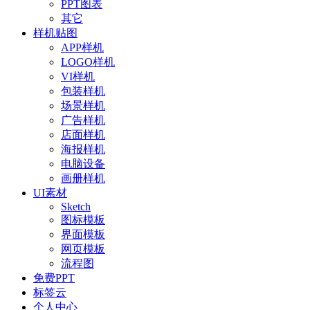
PPT图表
其它
样机贴图
APP样机
LOGO样机
VI样机
包装样机
场景样机
广告样机
店面样机
海报样机
电脑设备
画册样机
UI素材
Sketch
图标模板
界面模板
网页模板
流程图
免费PPT
标签云
个人中心