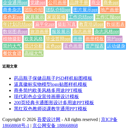
企业通用ppt
党建ppt
公司画册
品牌手册
商业
商务ppt
商务杂志
团队介绍
团队介绍ppt
图片展示ppt
地产画册
多色彩ppt
家具展示
家居装修
工作总结ppt
工作汇报ppt
年计划总结ppt
扁平化ppt
摄影写真
教育培训ppt
数据图表
数据图表ppt
旅游画册
服装展示
杂志画册
杂志风格ppt
植物摄影
欧美风格
毕业答辩ppt
画册
画册模板
简约ppt
简约大气
统计分析
蓝色ppt
蓝色画册
资产报表
运动健身
餐饮食谱
高端大气
近期文章
药品瓶子保健品瓶子PSD样机贴图模板
逼真徽标实物模型logo贴图样机模板
商务简约欧美风格多用途PPT模板
现代彩色企业宣传画册设计模板
200页经典卡通图形设计多用途PPT模板
黑红双色教师说课教学通用PPT模板
Copyright © 2026
吾爱设计网
- All rights reserved
|
京ICP备
18668868号-1
|
京公网安备 188668868