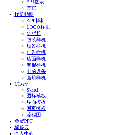
PPT图表
其它
样机贴图
APP样机
LOGO样机
VI样机
包装样机
场景样机
广告样机
店面样机
海报样机
电脑设备
画册样机
UI素材
Sketch
图标模板
界面模板
网页模板
流程图
免费PPT
标签云
个人中心