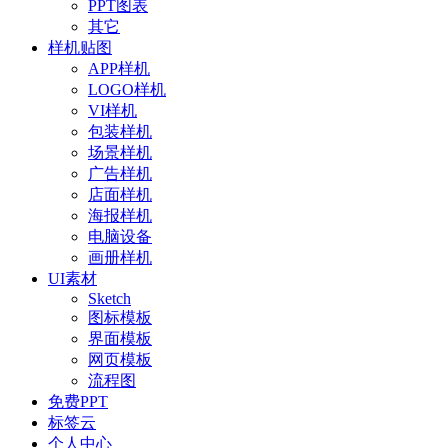
PPT图表
其它
样机贴图
APP样机
LOGO样机
VI样机
包装样机
场景样机
广告样机
店面样机
海报样机
电脑设备
画册样机
UI素材
Sketch
图标模板
界面模板
网页模板
流程图
免费PPT
标签云
个人中心