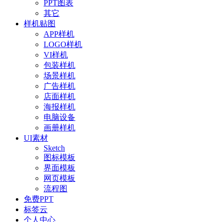
PPT图表
其它
样机贴图
APP样机
LOGO样机
VI样机
包装样机
场景样机
广告样机
店面样机
海报样机
电脑设备
画册样机
UI素材
Sketch
图标模板
界面模板
网页模板
流程图
免费PPT
标签云
个人中心